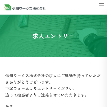
コ
ナ
ン
ビ
テ
ゲ
ン
ー
ツ
シ
求人エントリー
へ
ョ
ス
ン
キ
に
ッ
移
プ
動
信州ワークス株式会社の求人にご興味を持っていただ
きありがとうございます。
下記フォームよりエントリーください。
追って担当者よりご連絡させていただきます。
氏名