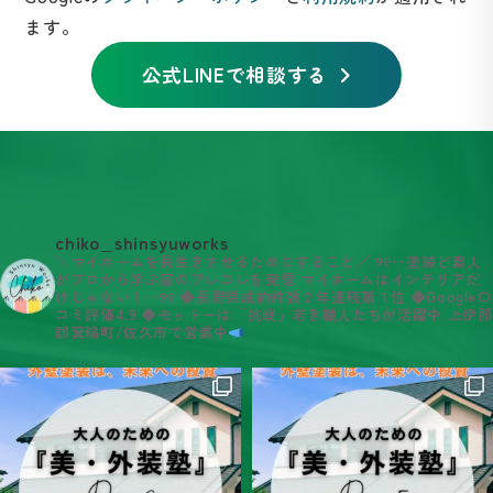
ます。
公式LINEで相談する
chiko_shinsyuworks
＼マイホームを長生きさせるためにすること／
୨୧‥塗装ど素人
がプロから学ぶ家のアレコレを発信
マイホームはインテリアだ
けじゃない！‥୨୧
◆長野県成約件数２年連続第１位
◆Google口
コミ評価4.9
◆モットーは「挑戦」若き職人たちが活躍中
上伊那
郡箕輪町/佐久市で営業中